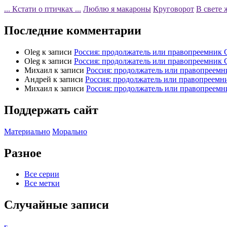
... Кстати о птичках ...
Люблю я макароны
Круговорот
В свете 
Последние комментарии
Oleg
к записи
Россия: продолжатель или правопреемник
Oleg
к записи
Россия: продолжатель или правопреемник
Михаил
к записи
Россия: продолжатель или правопреем
Андрей
к записи
Россия: продолжатель или правопреем
Михаил
к записи
Россия: продолжатель или правопреем
Поддержать сайт
Материально
Морально
Разное
Все серии
Все метки
Случайные записи