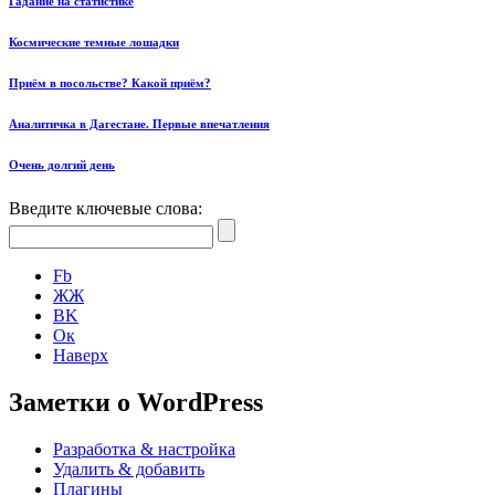
Гадание на статистике
Космические темные лошадки
Приём в посольстве? Какой приём?
Аналитичка в Дагестане. Первые впечатления
Очень долгий день
Введите ключевые слова:
Fb
ЖЖ
ВK
Ок
Наверх
Заметки о WordPress
Разработка & настройка
Удалить & добавить
Плагины