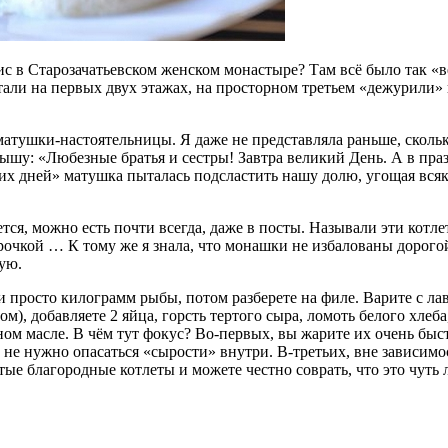
фис в Старозачатьевском женском монастыре? Там всё было так «
ли на первых двух этажах, на просторном третьем «дежурили» п
атушки-настоятельницы. Я даже не представляла раньше, сколько
лышу: «Любезные братья и сестры! Завтра великий День. А в праз
ких дней» матушка пыталась подсластить нашу долю, угощая вс
, можно есть почти всегда, даже в посты. Называли эти котлетк
чкой … К тому же я знала, что монашки не избалованы дорогой 
ую.
 просто килограмм рыбы, потом разберете на филе. Варите с л
), добавляете 2 яйца, горсть тертого сыра, ломоть белого хлеба
ном масле. В чём тут фокус? Во-первых, вы жарите их очень быс
 не нужно опасаться «сырости» внутри. В-третьих, вне зависимо
ые благородные котлеты и можете честно соврать, что это чуть л