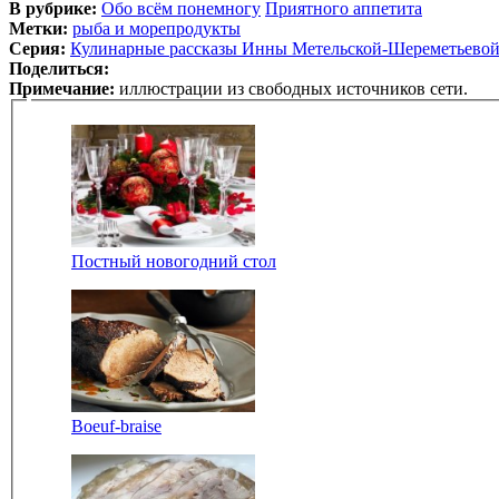
В рубрике:
Обо всём понемногу
Приятного аппетита
Метки:
рыба и морепродукты
Серия:
Кулинарные рассказы Инны Метельской-Шереметьево
Поделиться:
Примечание:
иллюстрации из свободных источников сети.
Постный новогодний стол
Boeuf-braise