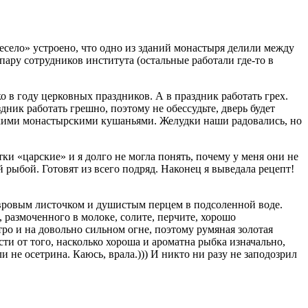
весело» устроено, что одно из зданий монастыря делили между
ару сотрудников института (остальные работали где-то в
 в году церковных праздников. А в праздник работать грех.
дник работать грешно, поэтому не обессудьте, дверь будет
якими монастырскими кушаньями. Желудки наши радовались, но
и «царские» и я долго не могла понять, почему у меня они не
рыбой. Готовят из всего подряд. Наконец я выведала рецепт!
авровым листочком и душистым перцем в подсоленной воде.
, размоченного в молоке, солите, перчите, хорошо
тро и на довольно сильном огне, поэтому румяная золотая
сти от того, насколько хороша и ароматна рыбка изначально,
и не осетрина. Каюсь, врала.))) И никто ни разу не заподозрил