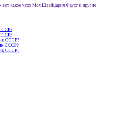
ж вот какое чудо
Моя Швейцария
Фауст и другие
 СССР?
 СССР?
ник СССР?
ник СССР?
ник СССР?