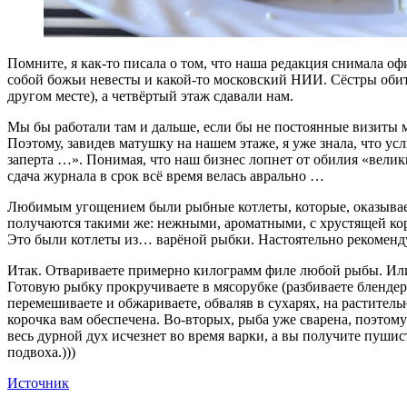
Помните, я как-то писала о том, что наша редакция снимала о
собой божьи невесты и какой-то московский НИИ. Сёстры обита
другом месте), а четвёртый этаж сдавали нам.
Мы бы работали там и дальше, если бы не постоянные визиты м
Поэтому, завидев матушку на нашем этаже, я уже знала, что ус
заперта …». Понимая, что наш бизнес лопнет от обилия «вели
сдача журнала в срок всё время велась аврально …
Любимым угощением были рыбные котлеты, которые, оказывается
получаются такими же: нежными, ароматными, с хрустящей коро
Это были котлеты из… варёной рыбки. Настоятельно рекоменд
Итак. Отвариваете примерно килограмм филе любой рыбы. Или
Готовую рыбку прокручиваете в мясорубке (разбиваете блендером
перемешиваете и обжариваете, обваляв в сухарях, на раститель
корочка вам обеспечена. Во-вторых, рыба уже сварена, поэтому
весь дурной дух исчезнет во время варки, а вы получите пушист
подвоха.)))
Источник