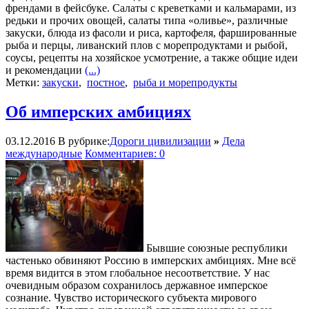
френдами в фейсбуке. Салаты с креветками и кальмарами, из
редьки и прочих овощей, салаты типа «оливье», различные
закуски, блюда из фасоли и риса, картофеля, фаршированные
рыба и перцы, ливанский плов с морепродуктами и рыбой,
соусы, рецепты на хозяйское усмотрение, а также общие идеи
и рекомендации
(...)
Метки:
закуски
,
постное
,
рыба и морепродукты
Об имперских амбициях
03.12.2016
В рубрике:
Дороги цивилизации
»
Дела
международные
Комментариев: 0
Бывшие союзные республики
частенько обвиняют Россию в имперских амбициях. Мне всё
время видится в этом глобальное несоответствие. У нас
очевидным образом сохранилось державное имперское
сознание. Чувство исторического субъекта мирового