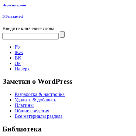
Игры на крови
В Багдаде всё
Введите ключевые слова:
Fb
ЖЖ
ВK
Ок
Наверх
Заметки о WordPress
Разработка & настройка
Удалить & добавить
Плагины
Общие сведения
Все материалы раздела
Библиотека