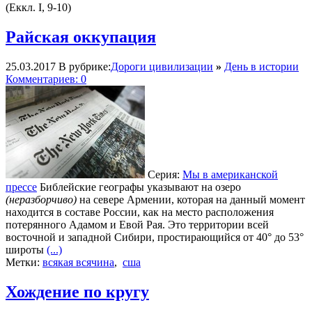
(Еккл. I, 9-10)
Райская оккупация
25.03.2017
В рубрике:
Дороги цивилизации
»
День в истории
Комментариев: 0
Серия:
Мы в американской
прессе
Библейские географы указывают на озеро
(неразборчиво)
на севере Армении, которая на данный момент
находится в составе России, как на место расположения
потерянного Адамом и Евой Рая. Это территории всей
восточной и западной Сибири, простирающийся от 40° до 53°
широты
(...)
Метки:
всякая всячина
,
сша
Хождение по кругу