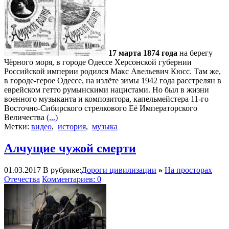
17 марта 1874 года
на берегу
Чёрного моря, в городе Одессе Херсонской губернии
Российской империи родился Макс Авельевич Кюсс. Там же,
в городе-герое Одессе, на излёте зимы 1942 года расстрелян в
еврейском гетто румынскими нацистами. Но был в жизни
военного музыканта и композитора, капельмейстера 11-го
Восточно-Сибирского стрелкового Её Императорского
Величества
(...)
Метки:
видео
,
история
,
музыка
Алчущие чужой смерти
01.03.2017
В рубрике:
Дороги цивилизации
»
На просторах
Отечества
Комментариев: 0