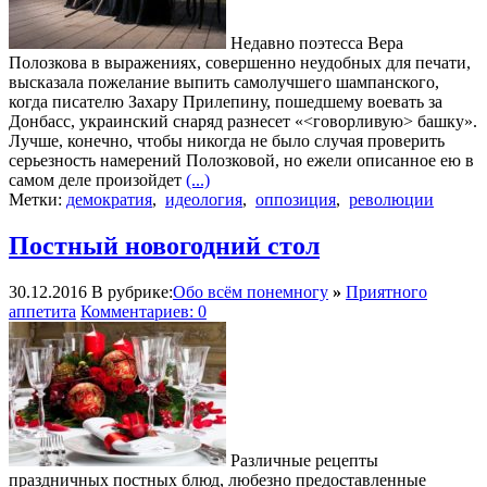
Недавно поэтесса Вера
Полозкова в выражениях, совершенно неудобных для печати,
высказала пожелание выпить самолучшего шампанского,
когда писателю Захару Прилепину, пошедшему воевать за
Донбасс, украинский снаряд разнесет «<говорливую> башку».
Лучше, конечно, чтобы никогда не было случая проверить
серьезность намерений Полозковой, но ежели описанное ею в
самом деле произойдет
(...)
Метки:
демократия
,
идеология
,
оппозиция
,
революции
Постный новогодний стол
30.12.2016
В рубрике:
Обо всём понемногу
»
Приятного
аппетита
Комментариев: 0
Различные рецепты
праздничных постных блюд, любезно предоставленные