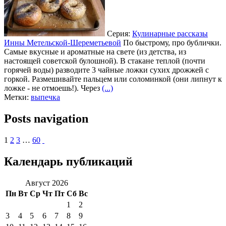
Серия:
Кулинарные рассказы
Инны Метельской-Шереметьевой
По быстрому, про бублички.
Самые вкусные и ароматные на свете (из детства, из
настоящей советской булошной). В стакане теплой (почти
горячей воды) разводите 3 чайные ложки сухих дрожжей с
горкой. Размешивайте пальцем или соломинкой (они липнут к
ложке - не отмоешь!). Через
(...)
Метки:
выпечка
Posts navigation
1
2
3
…
60
Календарь публикаций
Август 2026
Пн
Вт
Ср
Чт
Пт
Сб
Вс
1
2
3
4
5
6
7
8
9