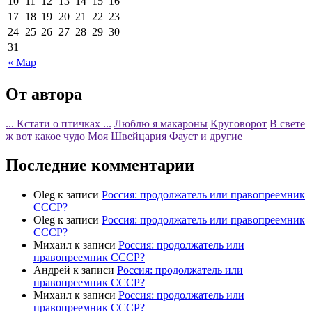
10
11
12
13
14
15
16
17
18
19
20
21
22
23
24
25
26
27
28
29
30
31
« Мар
От автора
... Кстати о птичках ...
Люблю я макароны
Круговорот
В свете
ж вот какое чудо
Моя Швейцария
Фауст и другие
Последние комментарии
Oleg
к записи
Россия: продолжатель или правопреемник
СССР?
Oleg
к записи
Россия: продолжатель или правопреемник
СССР?
Михаил
к записи
Россия: продолжатель или
правопреемник СССР?
Андрей
к записи
Россия: продолжатель или
правопреемник СССР?
Михаил
к записи
Россия: продолжатель или
правопреемник СССР?