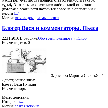
масштаба. Чувство суверенной ответственности за свою
судьбу. За малым исключением либеральной оппозиции
(которая в реальности находится вовсе не в оппозиции к
власти
(...)
Метки:
мимоходом
,
размышления
Блогер Вася и комментаторы. Пьеса
22.11.2016
В рубрике:
Обо всём понемногу
»
Юмор
Комментариев: 0
Зарисовка Марины Соловьёвой.
Действующие лица:
Блогер Вася Пупкин
Комментаторы
Место действия:
Интернет
(...)
Метки:
всякая всячина