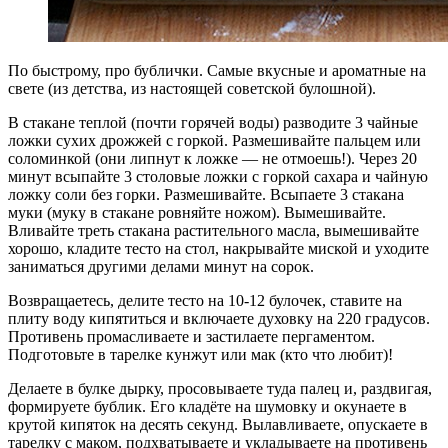
По быстрому, про бублички. Самые вкусные и ароматные на
свете (из детства, из настоящей советской булошной).
В стакане теплой (почти горячей воды) разводите 3 чайные
ложки сухих дрожжей с горкой. Размешивайте пальцем или
соломинкой (они липнут к ложке — не отмоешь!). Через 20
минут всыпайте 3 столовые ложки с горкой сахара и чайную
ложку соли без горки. Размешивайте. Всыпаете 3 стакана
муки (муку в стакане ровняйте ножом). Вымешивайте.
Вливайте треть стакана растительного масла, вымешивайте
хорошо, кладите тесто на стол, накрывайте миской и уходите
заниматься другими делами минут на сорок.
Возвращаетесь, делите тесто на 10-12 булочек, ставите на
плиту воду кипятиться и включаете духовку на 220 градусов.
Противень промасливаете и застилаете пергаментом.
Подготовьте в тарелке кунжут или мак (кто что любит)!
Делаете в булке дырку, просовываете туда палец и, раздвигая,
формируете бублик. Его кладёте на шумовку и окунаете в
крутой кипяток на десять секунд. Вылавливаете, опускаете в
тарелку с маком, подхватываете и укладываете на противень