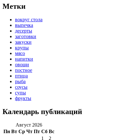
Метки
вокруг стола
выпечка
десерты
заготовки
закуски
крупы
мясо
напитки
овощи
постное
птица
рыба
соусы
супы
фрукты
Календарь публикаций
Август 2026
Пн
Вт
Ср
Чт
Пт
Сб
Вс
1
2