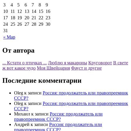
3
4
5
6
7
8
9
10
11
12
13
14
15
16
17
18
19
20
21
22
23
24
25
26
27
28
29
30
31
« Мар
От автора
... Кстати о птичках ...
Люблю я макароны
Круговорот
В свете
ж вот какое чудо
Моя Швейцария
Фауст и другие
Последние комментарии
Oleg
к записи
Россия: продолжатель или правопреемник
СССР?
Oleg
к записи
Россия: продолжатель или правопреемник
СССР?
Михаил
к записи
Россия: продолжатель или
правопреемник СССР?
Андрей
к записи
Россия: продолжатель или
правопреемник СССР?