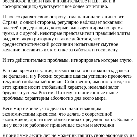
российской власти (как в правительстве и ЦБ, так и в
госкорпорациях) чувствуется все более отчетливо.
Плюс сохраняет свою остроту тема национализации элит.
Страна, с одной стороны, регулярно наблюдает эскапады
властей предержащих, которые выглядят пиром во время
чумы, а с другой, некоторые представители правящей элиты
выдают такую риторику и такие действия, что
среднестатистический россиянин испытывает смутное
желание поставить их к стенке за саботаж и госизмену.
И это действительно проблемы, игнорировать которые глупо.
В то же время ситуация, несмотря на всю сложность, далеко
не фатальна, и у России хорошие шансы успешно преодолеть
текущий глобальный кризис. Собственно, именно в том, что
этот кризис носит глобальный характер, немалый залог
будущего успеха России. Потому что описанные выше
проблемы характерны абсолютно для всего мира.
Весь мир не знает, что делать с накатывающим
экономическим кризисом, что делать с современной
экономикой, достигшей объективных пределов роста. Больше
ни у кого не работают привычные схемы и методики.
Япония уже десять лет не может вытащить свою экономику из