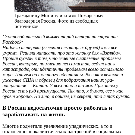
Гражданину Минину и князю Пожарскому
благодарная Россия. Фото из свободных
источников
Ссопроводительный комментарий автора на странице
Facebook:
Надоела истерика (включая некоторых друзей) «мы все
умрем». Решила написать про это колонку для «Взгляда».
Ирония судьбы в том, что главные системные проблемы
России, которые, по мнению пессимистов, ведут нас к
катастрофе, они идентичны проблемам всего остального
мира. Причем до смешного идентичны. Включая великие и
ужасные США и образец для подражания наших ура-
патриотов — Китай. У всех одно и то же. При этом у
России есть ряд преимуществ. Так что, я думаю, все у нас
будет хорошо. Но это, в общем, не секрет, что я так думаю.
В России недостаточно просто работать и
зарабатывать на жизнь
Многие подметили увеличение упаднических, а то и
откровенно апокалиптических настроений в социальных