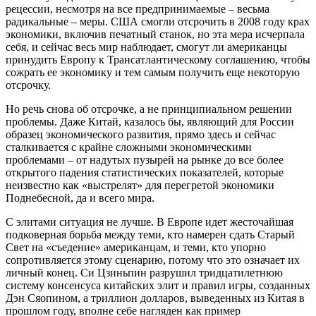
рецессии, несмотря на все предпринимаемые – весьма
радикальные – меры. США смогли отсрочить в 2008 году крах
экономики, включив печатный станок, но эта мера исчерпала
себя, и сейчас весь мир наблюдает, смогут ли американцы
принудить Европу к Трансатлантическому соглашению, чтобы
сожрать ее экономику и тем самым получить еще некоторую
отсрочку.
Но речь снова об отсрочке, а не принципиальном решении
проблемы. Даже Китай, казалось бы, являющий для России
образец экономического развития, прямо здесь и сейчас
сталкивается с крайне сложными экономическими
проблемами – от надутых пузырей на рынке до все более
открытого падения статистических показателей, которые
неизвестно как «выстрелят» для перегретой экономики
Поднебесной, да и всего мира.
С элитами ситуация не лучше. В Европе идет жесточайшая
подковерная борьба между теми, кто намерен сдать Старый
Свет на «съедение» американцам, и теми, кто упорно
сопротивляется этому сценарию, потому что это означает их
личный конец. Си Цзиньпин разрушил тридцатилетнюю
систему консенсуса китайских элит и правил игры, созданных
Дэн Сяопином, а триллион долларов, выведенных из Китая в
прошлом году, вполне себе нагляден как пример