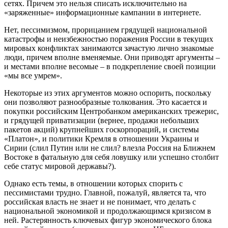
сетях. Причем это нельзя списать исключительно на
«заряженные» информационные кампании в интернете.
Нет, пессимизмом, прорицанием грядущей национальной
катастрофы и неизбежностью поражения России в текущих
мировых конфликтах занимаются зачастую лично знакомые
люди, причем вполне вменяемые. Они приводят аргументы –
и местами вполне весомые – в подкрепление своей позиции
«мы все умрем».
Некоторые из этих аргументов можно оспорить, поскольку
они позволяют разнообразные толкования. Это касается и
покупки российским Центробанком американских трежерис,
и грядущей приватизации (вернее, продажи небольших
пакетов акций) крупнейших госкорпораций, и системы
«Платон», и политики Кремля в отношении Украины и
Сирии (слил Путин или не слил? влезла Россия на Ближнем
Востоке в фатальную для себя ловушку или успешно столбит
себе статус мировой державы?).
Однако есть темы, в отношении которых спорить с
пессимистами трудно. Главной, пожалуй, является та, что
российская власть не знает и не понимает, что делать с
национальной экономикой и продолжающимся кризисом в
ней. Растерянность ключевых фигур экономического блока