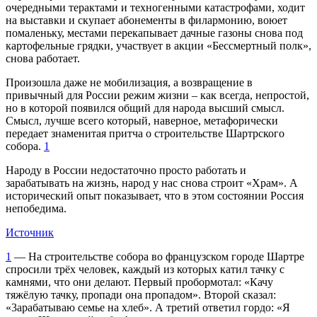
очередными терактами и техногенными катастрофами, ходит
на выставки и скупает абонементы в филармонию, воюет
помаленьку, местами перекапывает дачные газоны снова под
картофельные грядки, участвует в акции «Бессмертный полк»,
снова работает.
Произошла даже не мобилизация, а возвращение в
привычный для России режим жизни – как всегда, непростой,
но в которой появился общий для народа высший смысл.
Смысл, лучше всего который, наверное, метафорически
передает знаменитая притча о строительстве Шартрского
собора.
1
Народу в России недостаточно просто работать и
зарабатывать на жизнь, народ у нас снова строит «Храм». А
исторический опыт показывает, что в этом состоянии Россия
непобедима.
Источник
1
— На строительстве собора во французском городе Шартре
спросили трёх человек, каждый из которых катил тачку с
камнями, что они делают. Первый пробормотал: «Качу
тяжёлую тачку, пропади она пропадом». Второй сказал:
«3арабатываю семье на хлеб». А третий ответил гордо: «Я