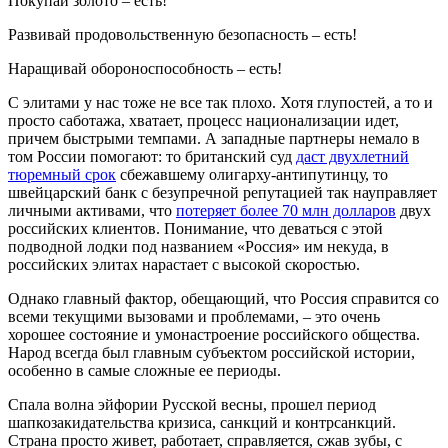
Покупай золото – есть!
Развивай продовольственную безопасность – есть!
Наращивай обороноспособность – есть!
С элитами у нас тоже не все так плохо. Хотя глупостей, а то и
просто саботажа, хватает, процесс национализации идет,
причем быстрыми темпами. А западные партнеры немало в
том России помогают: то британский суд
даст двухлетний
тюремный срок
сбежавшему олигарху-антипутинцу, то
швейцарский банк с безупречной репутацией так науправляет
личными активами, что
потеряет более 70 млн долларов
двух
российских клиентов. Понимание, что деваться с этой
подводной лодки под названием «Россия» им некуда, в
российских элитах нарастает с высокой скоростью.
Однако главный фактор, обещающий, что Россия справится со
всеми текущими вызовами и проблемами, – это очень
хорошее состояние и умонастроение российского общества.
Народ всегда был главным субъектом российской истории,
особенно в самые сложные ее периоды.
Спала волна эйфории Русской весны, прошел период
шапкозакидательства кризиса, санкций и контрсанкций.
Страна просто живет, работает, справляется, сжав зубы, с