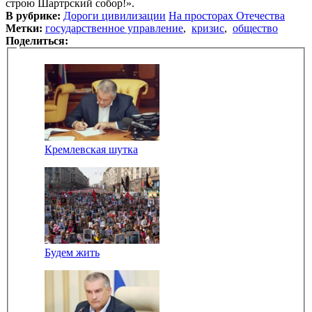
строю Шартрский собор!».
В рубрике:
Дороги цивилизации
На просторах Отечества
Метки:
государственное управление
,
кризис
,
общество
Поделиться:
Кремлевская шутка
Будем жить