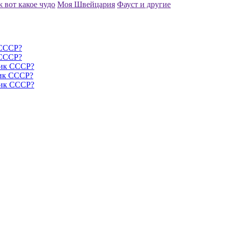
ж вот какое чудо
Моя Швейцария
Фауст и другие
 СССР?
 СССР?
ник СССР?
ник СССР?
ник СССР?