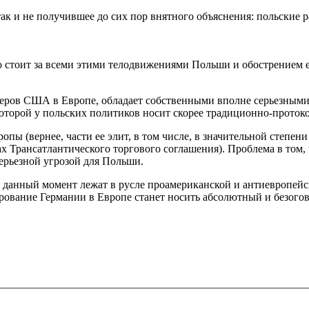
так и не получившее до сих пор внятного объяснения: польские 
о стоит за всеми этими телодвижениями Польши и обострением 
еров США в Европе, обладает собственными вполне серьезными
которой у польских политиков носит скорее традиционно-проток
опы (вернее, части ее элит, в том числе, в значительной степе
Трансатлантического торгового соглашения). Проблема в том, 
серьезной угрозой для Польши.
данный момент лежат в русле проамериканской и антиевропейско
ирование Германии в Европе станет носить абсолютный и безого