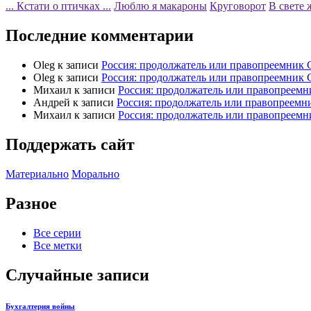
... Кстати о птичках ...
Люблю я макароны
Круговорот
В свете 
Последние комментарии
Oleg
к записи
Россия: продолжатель или правопреемник
Oleg
к записи
Россия: продолжатель или правопреемник
Михаил
к записи
Россия: продолжатель или правопреем
Андрей
к записи
Россия: продолжатель или правопреем
Михаил
к записи
Россия: продолжатель или правопреем
Поддержать сайт
Материально
Морально
Разное
Все серии
Все метки
Случайные записи
Бухгалтерия войны