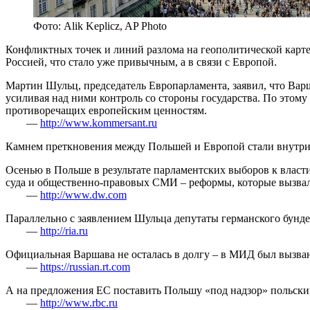
Фото: Alik Keplicz, AP Photo
Конфликтных точек и линий разлома на геополитической карте м
Россией, что стало уже привычным, а в связи с Европой.
Мартин Шульц, председатель Европарламента, заявил, что Ва
усиливая над ними контроль со стороны государства. По этом
противоречащих европейским ценностям.
—
http://www.kommersant.ru
Камнем преткновения между Польшей и Европой стали внутри
Осенью в Польше в результате парламентских выборов к власт
суда и общественно-правовых СМИ – реформы, которые вызвал
—
http://www.dw.com
Параллельно с заявлением Шульца депутаты германского бунде
—
http://ria.ru
Официальная Варшава не осталась в долгу – в МИД был вызван
—
https://russian.rt.com
А на предложения ЕС поставить Польшу «под надзор» польски
—
http://www.rbc.ru