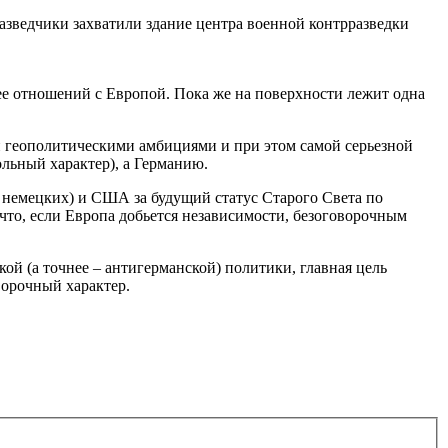
разведчики захватили здание центра военной контрразведки
ее отношений с Европой. Пока же на поверхности лежит одна
 геополитическими амбициями и при этом самой серьезной
ольный характер), а Германию.
ни немецких) и США за будущий статус Старого Света по
что, если Европа добьется независимости, безоговорочным
й (а точнее – антигерманской) политики, главная цель
ворочный характер.