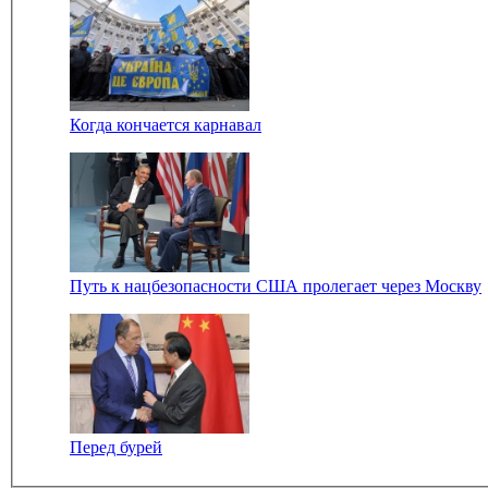
Когда кончается карнавал
Путь к нацбезопасности США пролегает через Москву
Перед бурей