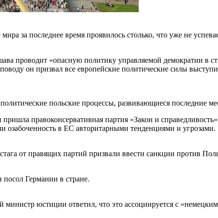
ира за последнее время проявилось столько, что уже не успевае
ршава проводит «опасную политику управляемой демократии в 
у поводу он призвал все европейские политические силы выступ
политические польские процессы, развивающиеся последние ме
и пришла правоконсервативная партия «Закон и справедливость
и озабоченность в ЕС авторитарными тенденциями и угрозами.
стага от правящих партий призвали ввести санкции против Пол
 посол Германии в стране.
й министр юстиции ответил, что это ассоциируется с «немецки