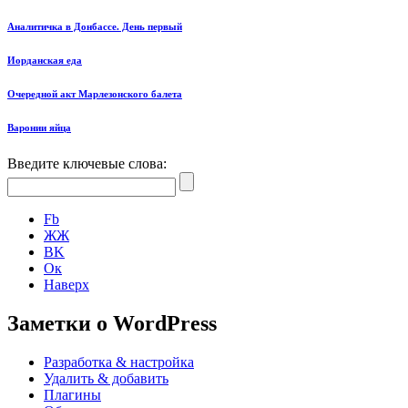
Аналитичка в Донбассе. День первый
Иорданская еда
Очередной акт Марлезонского балета
Варонии яйца
Введите ключевые слова:
Fb
ЖЖ
ВK
Ок
Наверх
Заметки о WordPress
Разработка & настройка
Удалить & добавить
Плагины