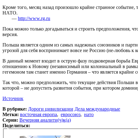
Кроме того, месяц назад произошло крайне странное событие, 
НАТО.
—
http://www.rg.ru
Пока можно только догадываться и строить предположения, чт
версия.
Польша является одним из самых надежных союзников и партн
угрозой для себя воспринимает вовсе не Россию (не-любовь к 
В данный момент входит в острую фазу подковерная борьба Евр
отношению к Новому (независимый или колониальный в рамках 
гегемоном там станет именно Германия – что является крайне 
Так что, можно предположить, что текущие действия Польши в 
которой – не допустить развития события, при котором домин
Источник
В рубрике:
Дороги цивилизации
Дела международные
Метки:
восточная европа
,
евросоюз
,
нато
Серия:
Вечерняя аналити(ч)к(а)
Поделиться: