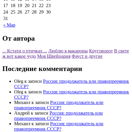
17
18
19
20
21
22
23
24
25
26
27
28
29
30
31
« Мар
От автора
... Кстати о птичках ...
Люблю я макароны
Круговорот
В свете
ж вот какое чудо
Моя Швейцария
Фауст и другие
Последние комментарии
Oleg
к записи
Россия: продолжатель или правопреемник
СССР?
Oleg
к записи
Россия: продолжатель или правопреемник
СССР?
Михаил
к записи
Россия: продолжатель или
правопреемник СССР?
Андрей
к записи
Россия: продолжатель или
правопреемник СССР?
Михаил
к записи
Россия: продолжатель или
правопреемник СССР?