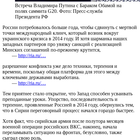
Встреча Владимира Путина с Бараком Обамой на
полях саммита G20. Фото: Пресс-служба
Президента РФ
России потребовалось больше года, чтобы сдвинуть с мертвой
точки международный клинч, который возник вокруг
украинского кризиса в 2014 году. И хотя шарманка наших
западных партнеров про увязку санкций с реализацией
Минских соглашений по-прежнему крутится,
—
http://ria.ru/…
разрешение конфликта уже дело техники, терпения и
времени, поскольку общая платформа для этого между
ключевыми державами выработана.
—
http://ria.ru/…
Тем приятнее стало открытие, что Запад способен усваивать
преподанные уроки. Упорство, последовательность и
терпение, проявленные Россией в 2014 году, обернулись тем,
что в Сирии переговорный процесс начался гораздо быстрее.
Хотя факт, что сирийская армия после полутора месяцев
военной операции российских ВКС, наконец, начала
переламывать ситуацию на фронтах, безусловно, также
сыграл свою роль.