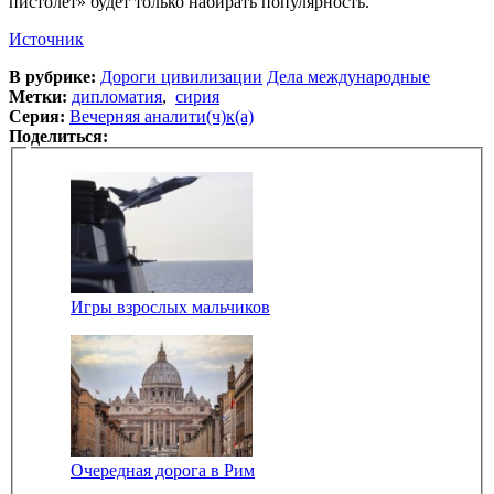
пистолет» будет только набирать популярность.
Источник
В рубрике:
Дороги цивилизации
Дела международные
Метки:
дипломатия
,
сирия
Серия:
Вечерняя аналити(ч)к(а)
Поделиться:
Игры взрослых мальчиков
Очередная дорога в Рим