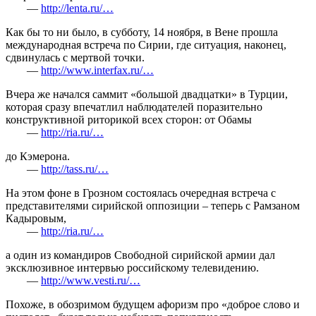
—
http://lenta.ru/…
Как бы то ни было, в субботу, 14 ноября, в Вене прошла
международная встреча по Сирии, где ситуация, наконец,
сдвинулась с мертвой точки.
—
http://www.interfax.ru/…
Вчера же начался саммит «большой двадцатки» в Турции,
которая сразу впечатлил наблюдателей поразительно
конструктивной риторикой всех сторон: от Обамы
—
http://ria.ru/…
до Кэмерона.
—
http://tass.ru/…
На этом фоне в Грозном состоялась очередная встреча с
представителями сирийской оппозиции – теперь с Рамзаном
Кадыровым,
—
http://ria.ru/…
а один из командиров Свободной сирийской армии дал
эксклюзивное интервью российскому телевидению.
—
http://www.vesti.ru/…
Похоже, в обозримом будущем афоризм про «доброе слово и