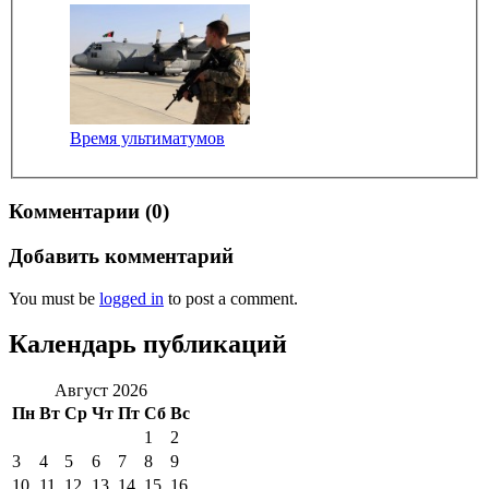
Время ультиматумов
Комментарии (0)
Добавить комментарий
You must be
logged in
to post a comment.
Календарь публикаций
Август 2026
Пн
Вт
Ср
Чт
Пт
Сб
Вс
1
2
3
4
5
6
7
8
9
10
11
12
13
14
15
16