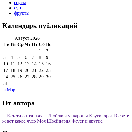
соусы
супы
фрукты
Календарь публикаций
Август 2026
Пн
Вт
Ср
Чт
Пт
Сб
Вс
1
2
3
4
5
6
7
8
9
10
11
12
13
14
15
16
17
18
19
20
21
22
23
24
25
26
27
28
29
30
31
« Мар
От автора
... Кстати о птичках ...
Люблю я макароны
Круговорот
В свете
ж вот какое чудо
Моя Швейцария
Фауст и другие