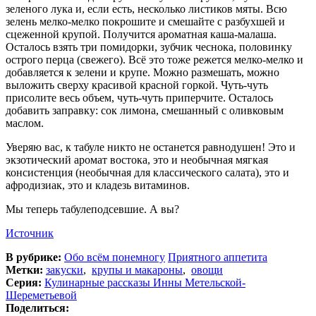
зеленого лука и, если есть, несколько листиков мяты. Всю
зелень мелко-мелко покрошите и смешайте с разбухшей и
сцеженной крупой. Получится ароматная каша-малаша.
Осталось взять три помидорки, зубчик чеснока, половинку
острого перца (свежего). Всё это тоже режется мелко-мелко и
добавляется к зелени и крупе. Можно размешать, можно
выложить сверху красивой красной горкой. Чуть-чуть
присолите весь объем, чуть-чуть приперчите. Осталось
добавить заправку: сок лимона, смешанный с оливковым
маслом.
Уверяю вас, к табуле никто не останется равнодушен! Это и
экзотический аромат востока, это и необычная мягкая
консистенция (необычная для классического салата), это и
афродизиак, это и кладезь витаминов.
Мы теперь табулеподсевшие. А вы?
Источник
В рубрике:
Обо всём понемногу
Приятного аппетита
Метки:
закуски
,
крупы и макароны
,
овощи
Серия:
Кулинарные рассказы Инны Метельской-
Шереметьевой
Поделиться: