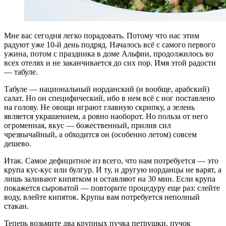
Мне вас сегодня легко порадовать. Потому что нас этим
радуют уже 10-й день подряд. Началось всё с самого первого
ужина, потом с праздника в доме Альфии, продолжилось во
всех отелях и не заканчивается до сих пор. Имя этой радости
— табуле.
Табуле — национальный иорданский (и вообще, арабский)
салат. Но он специфический, ибо в нем всё с ног поставлено
на голову. Не овощи играют главную скрипку, а зелень
является украшением, а ровно наоборот. Но польза от него
огроменная, вкус — божественный, прилив сил
чрезвычайный, а обходится он (особенно летом) совсем
дешево.
Итак. Самое дефицитное из всего, что нам потребуется — это
крупа кус-кус или булгур. И ту, и другую иорданцы не варят, а
лишь заливают кипятком и оставляют на 30 мин. Если крупа
покажется сыроватой — повторите процедуру еще раз: слейте
воду, влейте кипяток. Крупы вам потребуется неполный
стакан.
Теперь возьмите два крупных пучка петрушки, пучок