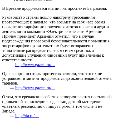
В Ереване продолжается митинг на проспекте Баграмяна.
Руководство страны пошло навстречу требованиям
протестующих и заявило, что возьмет на себя «все бремя
повышения тарифа» до получения итогов проверки аудита
деятельности компании «Электрические сети Армении.
Причем президент Армении отметил, что в случае
подтверждения проверкой безосновательности повышения
энерготарифов правительством будут возвращены
заплаченные распределительным сетям средства, а
допустившие упущения чиновники будут привлечены к
ответственности.
—
http://www.gazeta.ru/…
Однако организаторы протестов заявили, что это их не
устраивает и митинг продолжится до окончательной отмены
тарифов.
—
http://www.gazeta.ru/…
О том, что ереванские события разворачиваются по ставшей
привычной за последние годы стандартной методичке
«цветных революцию», пишут прямо, в том числе и не
Западе.
—
http://ria.ru/…