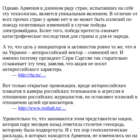
Однако Армения в длинном ряду стран, испытавших на себе
эту технологию, является уникальным явлением. В отличие от
всех прочих стран у армян нет и не может быть иллюзий по
поводу позитивных изменений в случае победы
электромайдана. Более того, победа протеста означает
катастрофические последствия для страны и для ее народа.
А то, что цель у инициаторов и активистов ровно та же, что и
на Украине – антироссийский вектор – сомнений нет. И
именно поэтому президент Серж Саргсян так старательно
сглаживает эту тему, заявляя, что акция не носит
антироссийского характера.
—
http://ria.ru/…
Вот только открытые провокации, вроде антироссийских
плакатов в камеры российских телеканалов и агрессия в
отношении российских журналистов, не оставляют иллюзий в
отношении целей организаторов.
—
http://www.rosbalt.ru/…
Удивительно то, что занимаются этим представители нации,
которая пару месяцев назад отметила столетие геноцида,
которому была подвергнута. И с тех пор геополитические
расклады, в которых находится Армения, не изменились ни на