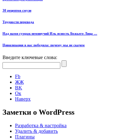
30 рецептов смузи
Трудности перевода
Над нами сумрак неминучий Иль ясность Божьего Лица …
Цивилизация в нас победила: почему мы не скачем
Введите ключевые слова:
Fb
ЖЖ
ВK
Ок
Наверх
Заметки о WordPress
Разработка & настройка
Удалить & добавить
Плагины