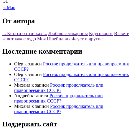
31
« Мар
От автора
... Кстати о птичках ...
Люблю я макароны
Круговорот
В свете
ж вот какое чудо
Моя Швейцария
Фауст и другие
Последние комментарии
Oleg
к записи
Россия: продолжатель или правопреемник
СССР?
Oleg
к записи
Россия: продолжатель или правопреемник
СССР?
Михаил
к записи
Россия: продолжатель или
правопреемник СССР?
Андрей
к записи
Россия: продолжатель или
правопреемник СССР?
Михаил
к записи
Россия: продолжатель или
правопреемник СССР?
Поддержать сайт