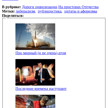
В рубрике:
Дороги цивилизации
На просторах Отечества
Метки:
либерализм
,
публицистика
,
цитаты и афоризмы
Поделиться:
Про мирный (и не очень) атом
Последние времена наступают