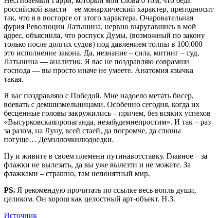
Несгибаемый Гарри, который мои слова о том, что беда
российской власти – ее монархический характер, преподносит
так, что я в восторге от этого характера. Очаровательная
фурия Революции Латынина, нервно выругавшись в мой
адрес, объяснила, что роспуск Думы, (возможный по закону
только после долгих судов) под давлением толпы в 100.000 –
это исполнение закона. Да, незнание – сила, митинг – суд,
Латынина — аналитик. Я вас не поздравляю соврамши
господа — вы просто иначе не умеете. Анатомия язычка
такая.
Я вас поздравляю с Победой. Мне надоело метать бисер,
воевать с демшизмельницами. Особенно сегодня, когда их
бесценные головы закружились – причем, без всяких успехов
«Высурковскаяпропаганда, незабудемнепростим». И так – раз
за разом, на Луну, всей стаей, да погромче, да слюны
погуще… Демэллочкилюдоедки.
Ну и живите в своем племени путинавотставку. Главное – за
флажки не вылезать, да вы уже вылезти и не можете. За
флажками – страшно, там непонятный мир.
PS.
Я рекомендую прочитать по ссылке весь вопль души,
целиком. Он хорош как целостный арт-объект. Н.З.
Источник