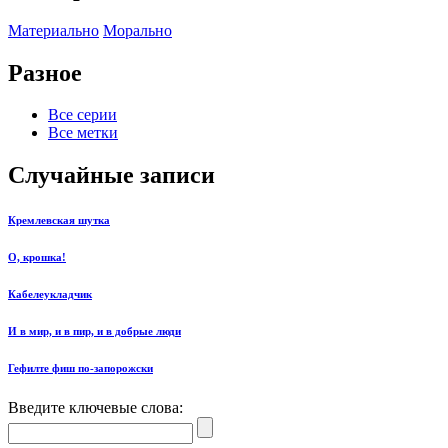
Материально
Морально
Разное
Все серии
Все метки
Случайные записи
Кремлевская шутка
О, крошка!
Кабелеукладчик
И в мир, и в пир, и в добрые люди
Гефилте фиш по-запорожски
Введите ключевые слова: