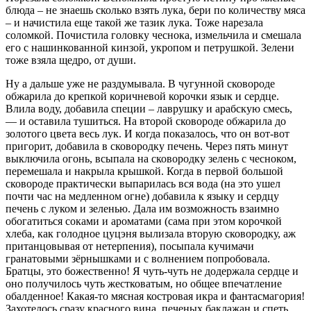
блюда – не знаешь сколько взять лука, бери по количеству мяса
– и начистила еще такой же тазик лука. Тоже нарезала
соломкой. Почистила головку чеснока, измельчила и смешала
его с нашинкованной кинзой, укропом и петрушкой. Зелени
тоже взяла щедро, от души.
Ну а дальше уже не раздумывала. В чугунной сковороде
обжарила до крепкой коричневой корочки язык и сердце.
Влила воду, добавила специи – лаврушку и арабскую смесь,
— и оставила тушиться. На второй сковороде обжарила до
золотого цвета весь лук. И когда показалось, что он вот-вот
пригорит, добавила в сковородку печень. Через пять минут
выключила огонь, всыпала на сковородку зелень с чесноком,
перемешала и накрыла крышкой. Когда в первой большой
сковороде практически выпарилась вся вода (на это ушел
почти час на медленном огне) добавила к языку и сердцу
печень с луком и зеленью. Дала им возможность взаимно
обогатиться соками и ароматами (сама при этом корочкой
хлеба, как голодное цуцэня вылизала вторую сковородку, аж
пританцовывая от нетерпения), посыпала кучимачи
гранатовыми зёрнышками и с волнением попробовала.
Братцы, это божественно! Я чуть-чуть не додержала сердце и
оно получилось чуть жестковатым, но общее впечатление
обалденное! Какая-то мясная костровая икра и фантасмагория!
Захотелось сразу красного вина, печеных баклажан и спеть