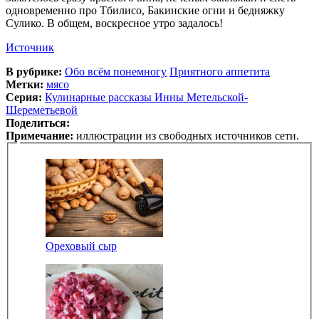
одновременно про Тбилисо, Бакинские огни и бедняжку
Сулико. В общем, воскресное утро задалось!
Источник
В рубрике:
Обо всём понемногу
Приятного аппетита
Метки:
мясо
Серия:
Кулинарные рассказы Инны Метельской-
Шереметьевой
Поделиться:
Примечание:
иллюстрации из свободных источников сети.
Ореховый сыр