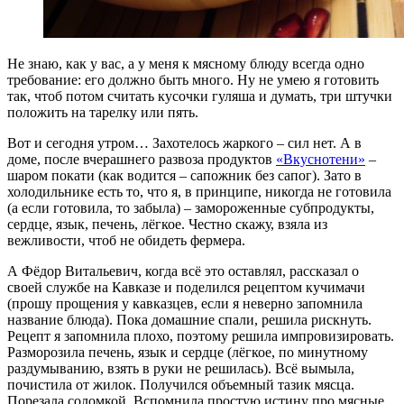
Не знаю, как у вас, а у меня к мясному блюду всегда одно
требование: его должно быть много. Ну не умею я готовить
так, чтоб потом считать кусочки гуляша и думать, три штучки
положить на тарелку или пять.
Вот и сегодня утром… Захотелось жаркого – сил нет. А в
доме, после вчерашнего развоза продуктов
«Вкуснотени»
–
шаром покати (как водится – сапожник без сапог). Зато в
холодильнике есть то, что я, в принципе, никогда не готовила
(а если готовила, то забыла) – замороженные субпродукты,
сердце, язык, печень, лёгкое. Честно скажу, взяла из
вежливости, чтоб не обидеть фермера.
А Фёдор Витальевич, когда всё это оставлял, рассказал о
своей службе на Кавказе и поделился рецептом кучимачи
(прошу прощения у кавказцев, если я неверно запомнила
название блюда). Пока домашние спали, решила рискнуть.
Рецепт я запомнила плохо, поэтому решила импровизировать.
Разморозила печень, язык и сердце (лёгкое, по минутному
раздумыванию, взять в руки не решилась). Всё вымыла,
почистила от жилок. Получился объемный тазик мясца.
Порезала соломкой. Вспомнила простую истину про мясные