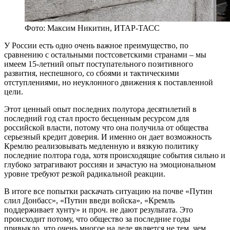
Фото: Максим Никитин, ИТАР-ТАСС
У России есть одно очень важное преимущество, по
сравнению с остальными постсоветскими странами – мы
имеем 15-летний опыт поступательного позитивного
развития, неспешного, со сбоями и тактическими
отступлениями, но неуклонного движения к поставленной
цели.
Этот ценный опыт последних полутора десятилетий в
последний год стал просто бесценным ресурсом для
российской власти, потому что она получила от общества
серьезный кредит доверия. И именно он дает возможность
Кремлю реализовывать медленную и вязкую политику
последние полтора года, хотя происходящие события сильно и
глубоко затрагивают россиян и зачастую на эмоциональном
уровне требуют резкой радикальной реакции.
В итоге все попытки раскачать ситуацию на почве «Путин
слил Донбасс», «Путин введи войска», «Кремль
поддерживает хунту» и проч. не дают результата. Это
происходит потому, что общество за последние годы
привыкло, что очень многое на деле является не тем, чем