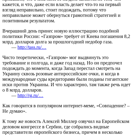
кажется, и что, даже если власть делает что-то на первый
взгляд неправильно, стоит подождать, потому что
неправильное может обернуться грамотной стратегией и
позитивным результатом.
Вчерашний день принес новую иллюстрацию подобной
политики России: «Газпром» требует от Киева погашения 8,2
млрд. долларов долга за прошлогодний недобор газа.
—
http://tass.ru/…
Чисто теоретически, «Газпром» мог выдвинуть это
требование и полгода, и даже год назад. Но он предпочел
подождать до момента, когда Запад перестал смотреть на
Украину сквозь розовые антироссийские очки, и когда в
международные суды кредиторами были поданы гигантские
иски против Украины. И что характерно, там также речь идет
о 8 млрд. долларов.
—
http://rg.ru/…
Как говорится в популярном интернет-меме, «Совпадение? –
Не думаю».
К тому же новость Алексей Миллер озвучил на Европейском
деловом конгрессе в Сербии, где собрались видные
представители европейского бизнеса, причем в несколько