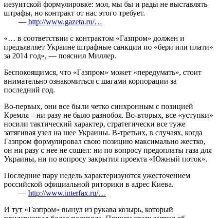
иезуитской формулировке: мол, мы бы и рады не выставлять
штрафы, но контракт от нас этого требует.
—
http://www.gazeta.ru/…
«… в соответствии с контрактом «Газпром» должен и
предъявляет Украине штрафные санкции по «бери или плати»
за 2014 год», — пояснил Миллер.
Беспокоящимся, что «Газпром» может «передумать», стоит
внимательно ознакомиться с шагами корпорации за
последний год.
Во-первых, они все были четко синхронным с позицией
Кремля – ни разу не было разнобоя. Во-вторых, все «уступки»
носили тактический характер, стратегически все туже
затягивая узел на шее Украины. В-третьих, в случаях, когда
Газпром формулировал свою позицию максимально жестко,
он ни разу с нее не сошел: ни по вопросу предоплаты газа для
Украины, ни по вопросу закрытия проекта «Южный поток».
Последние пару недель характеризуются ужесточением
российской официальной риторики в адрес Киева.
—
http://www.interfax.ru/…
И тут «Газпром» вынул из рукава козырь, который