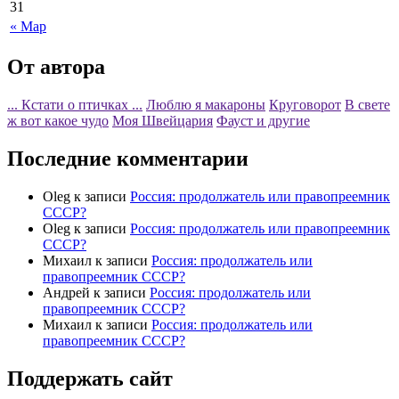
31
« Мар
От автора
... Кстати о птичках ...
Люблю я макароны
Круговорот
В свете
ж вот какое чудо
Моя Швейцария
Фауст и другие
Последние комментарии
Oleg
к записи
Россия: продолжатель или правопреемник
СССР?
Oleg
к записи
Россия: продолжатель или правопреемник
СССР?
Михаил
к записи
Россия: продолжатель или
правопреемник СССР?
Андрей
к записи
Россия: продолжатель или
правопреемник СССР?
Михаил
к записи
Россия: продолжатель или
правопреемник СССР?
Поддержать сайт