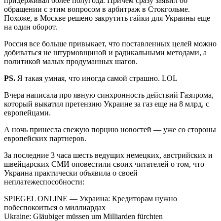
придерживал более полугода. Причем сразу заявил об
обращении с этим вопросом в арбитраж в Стокгольме.
Похоже, в Москве решено закрутить гайки для Украины еще
на один оборот.
Россия все больше привыкает, что поставленных целей можно
добиваться не штурмовщиной и радикальными методами, а
политикой малых продуманных шагов.
PS.
Я такая умная, что иногда самой страшно. LOL
Вчера написала про явную синхронность действий Газпрома,
который выкатил претензию Украине за газ еще на 8 млрд, с
европейцами.
А ночь принесла свежую порцию новостей — уже со стороны
европейских партнеров.
За последние 3 часа шесть ведущих немецких, австрийских и
швейцарских СМИ оповестили своих читателей о том, что
Украина практически объявила о своей
неплатежеспособности:
SPIEGEL ONLINE — Украина: Кредиторам нужно
побеспокоиться о миллиардах
Ukraine: Gläubiger müssen um Milliarden fürchten