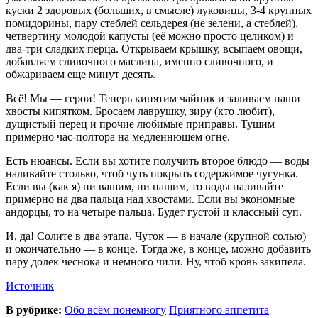
куски 2 здоровых (больших, в смысле) луковицы, 3-4 крупных
помидорины, пару стеблей сельдерея (не зелени, а стеблей),
четвертину молодой капусты (её можно просто целиком) и
два-три сладких перца. Открываем крышку, всыпаем овощи,
добавляем сливочного маслица, именно сливочного, и
обжариваем еще минут десять.
Всё! Мы — герои! Теперь кипятим чайник и заливаем наши
хвосты кипятком. Бросаем лаврушку, зиру (кто любит),
дущистый перец и прочие любимые приправы. Тушим
примерно час-полтора на медленнющем огне.
Есть нюансы. Если вы хотите получить второе блюдо — воды
наливайте столько, чтоб чуть покрыть содержимое чугунка.
Если вы (как я) ни вашим, ни нашим, то воды наливайте
примерно на два пальца над хвостами. Если вы экономные
андорцы, то на четыре пальца. Будет густой и классный суп.
И, да! Солите в два этапа. Чуток — в начале (крупной солью)
и окончательно — в конце. Тогда же, в конце, можно добавить
пару долек чеснока и немного чили. Ну, чтоб кровь закипела.
Источник
В рубрике:
Обо всём понемногу
Приятного аппетита