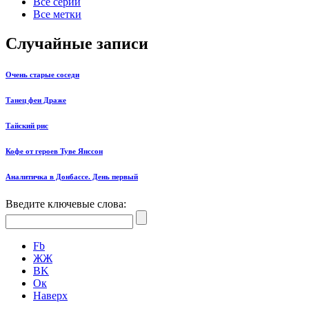
Все серии
Все метки
Случайные записи
Очень старые соседи
Танец феи Драже
Тайский рис
Кофе от героев Туве Янссон
Аналитичка в Донбассе. День первый
Введите ключевые слова:
Fb
ЖЖ
ВK
Ок
Наверх