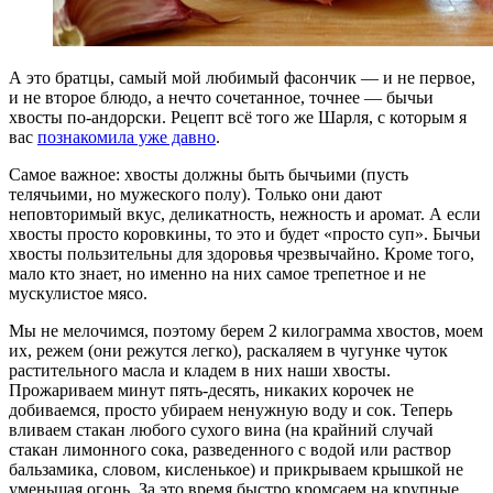
А это братцы, самый мой любимый фасончик — и не первое,
и не второе блюдо, а нечто сочетанное, точнее — бычьи
хвосты по-андорски. Рецепт всё того же Шарля, с которым я
вас
познакомила уже давно
.
Самое важное: хвосты должны быть бычьими (пусть
телячьими, но мужеского полу). Только они дают
неповторимый вкус, деликатность, нежность и аромат. А если
хвосты просто коровкины, то это и будет «просто суп». Бычьи
хвосты пользительны для здоровья чрезвычайно. Кроме того,
мало кто знает, но именно на них самое трепетное и не
мускулистое мясо.
Мы не мелочимся, поэтому берем 2 килограмма хвостов, моем
их, режем (они режутся легко), раскаляем в чугунке чуток
растительного масла и кладем в них наши хвосты.
Прожариваем минут пять-десять, никаких корочек не
добиваемся, просто убираем ненужную воду и сок. Теперь
вливаем стакан любого сухого вина (на крайний случай
стакан лимонного сока, разведенного с водой или раствор
бальзамика, словом, кисленькое) и прикрываем крышкой не
уменьшая огонь. За это время быстро кромсаем на крупные