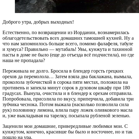
Доброго утра, добрых выходных!
Естественно, по возвращении из Иордании, вознамерилась
облагодетельствовать всех домашних тамошней кухней. Ну а
что нам запомнилось больше всего, помимо фалафеля, табуле
и хумуса? Правильно — мутабаль! Увы, кунжута и тахинной
пасты в доме не было (еще до отъезда всё подчистила), но где
наша не пропадала?
Переживала не долго. Бросила в блендер горсть грецких
орехов да перемолола… Затем взяла два баклажана, вымыла,
проколола зубочисткой в сорока пяти местах, положила на
противень и запекла минут сорок в духовом шкафу при 180
градусах. Вынула, очистила и в блендер к орехам отправила.
Попробовала, присолила по вкусу, приперчила, добавила три
зубчика чеснока. Потом выжала (насколько позволила сила
рук) половинку лимона, влила пару ложек оливкового масла
и, уже выкладывая на тарелку, посыпала рубленой зеленью.
Заценили мои домашние, привередливые любимки мои. С
кунжутом, конечно, красивше бы было и восточнее, но и так
пошло на ура.