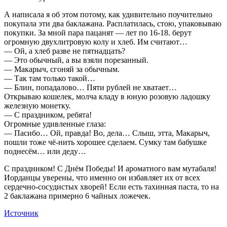
А написала я об этом потому, как удивительно поучительно
покупала эти два баклажана. Расплатилась, стою, упаковываю
покупки. За мной пара пацанят — лет по 16-18. берут
огромную двухлитровую колу и хлеб. Им считают…
— Ой, а хлеб разве не пятнадцать?
— Это обычный, а вы взяли порезанный.
— Макарыч, сгоняй за обычным.
— Так там только такой…
— Блин, попадалово… Пяти рублей не хватает…
Открываю кошелек, молча кладу в юную розовую ладошку
железную монетку.
— С праздником, ребята!
Огромные удивленные глаза:
— Пасибо… Ой, правда! Во, дела… Слыш, этта, Макарыч,
пошли тоже чё-нить хорошее сделаем. Сумку там бабушке
поднесём… или деду…
С праздником! С Днём Победы! И ароматного вам мутабаля!
Иорданцы уверены, что именно он избавляет их от всех
сердечно-сосудистых хворей! Если есть тахинная паста, то на
2 баклажана примерно 6 чайных ложечек.
Источник