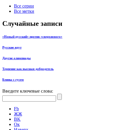
Все серии
Все метки
Случайные записи
«Новый русский» против «сверхнового»
Русские идут
Другие олимпиады
Терпение как высшая добродетель
Блины с гусем
Введите ключевые слова:
Fb
ЖЖ
ВK
Ок
Наверх