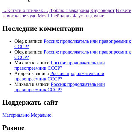
... Кстати о птичках ...
Люблю я макароны
Круговорот
В свете
ж вот какое чудо
Моя Швейцария
Фауст и другие
Последние комментарии
Oleg
к записи
Россия: продолжатель или правопреемник
СССР?
Oleg
к записи
Россия: продолжатель или правопреемник
СССР?
Михаил
к записи
Россия: продолжатель или
правопреемник СССР?
Андрей
к записи
Россия: продолжатель или
правопреемник СССР?
Михаил
к записи
Россия: продолжатель или
правопреемник СССР?
Поддержать сайт
Материально
Морально
Разное