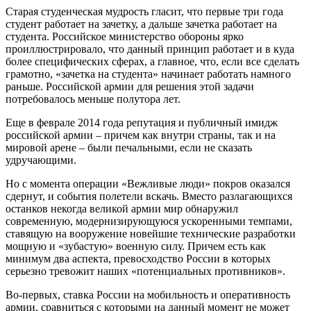
Старая студенческая мудрость гласит, что первые три года
студент работает на зачетку, а дальше зачетка работает на
студента. Российское министерство обороны ярко
проиллюстрировало, что данный принцип работает и в куда
более специфических сферах, а главное, что, если все сделать
грамотно, «зачетка на студента» начинает работать намного
раньше. Российской армии для решения этой задачи
потребовалось меньше полутора лет.
Еще в феврале 2014 года репутация и публичный имидж
российской армии – причем как внутри страны, так и на
мировой арене – были печальными, если не сказать
удручающими.
Но с момента операции «Вежливые люди» покров оказался
сдернут, и события полетели вскачь. Вместо разлагающихся
останков некогда великой армии мир обнаружил
современную, модернизирующуюся ускоренными темпами,
ставящую на вооружение новейшие технические разработки
мощную и «зубастую» военную силу. Причем есть как
минимум два аспекта, превосходство России в которых
серьезно тревожит наших «потенциальных противников».
Во-первых, ставка России на мобильность и оперативность
армии, сравниться с которыми на данный момент не может