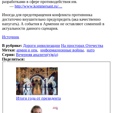
разработками в сфере противодействия им.
—
http://www.kommersant.ru/…
Иногда для предотвращения конфликта противника
достаточно внушительно предупредить (ака качественно
напугать). А события в Армении не оставляют сомнений в
актуальности данного сценария.
Источник
В рубрике:
Дороги цивилизации
На просторах Отечества
Метки:
армия и опк
,
информационные войны
,
нато
Серия:
Вечерняя аналити(ч)к(а)
Поделиться:
Итоги года от президента