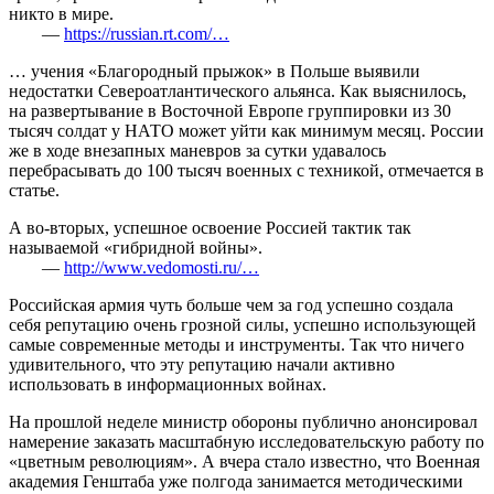
никто в мире.
—
https://russian.rt.com/…
… учения «Благородный прыжок» в Польше выявили
недостатки Североатлантического альянса. Как выяснилось,
на развертывание в Восточной Европе группировки из 30
тысяч солдат у НАТО может уйти как минимум месяц. России
же в ходе внезапных маневров за сутки удавалось
перебрасывать до 100 тысяч военных с техникой, отмечается в
статье.
А во-вторых, успешное освоение Россией тактик так
называемой «гибридной войны».
—
http://www.vedomosti.ru/…
Российская армия чуть больше чем за год успешно создала
себя репутацию очень грозной силы, успешно использующей
самые современные методы и инструменты. Так что ничего
удивительного, что эту репутацию начали активно
использовать в информационных войнах.
На прошлой неделе министр обороны публично анонсировал
намерение заказать масштабную исследовательскую работу по
«цветным революциям». А вчера стало известно, что Военная
академия Генштаба уже полгода занимается методическими