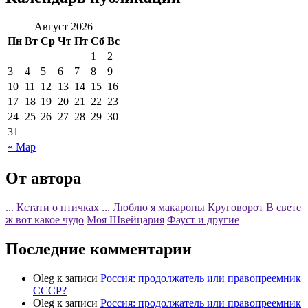
Август 2026
Пн
Вт
Ср
Чт
Пт
Сб
Вс
1
2
3
4
5
6
7
8
9
10
11
12
13
14
15
16
17
18
19
20
21
22
23
24
25
26
27
28
29
30
31
« Мар
От автора
... Кстати о птичках ...
Люблю я макароны
Круговорот
В свете
ж вот какое чудо
Моя Швейцария
Фауст и другие
Последние комментарии
Oleg
к записи
Россия: продолжатель или правопреемник
СССР?
Oleg
к записи
Россия: продолжатель или правопреемник