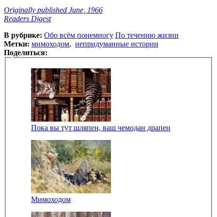
Originally published June, 1966
Readers Digest
В рубрике:
Обо всём понемногу
По течению жизни
Метки:
мимоходом
,
непридуманные истории
Поделиться:
Пока вы тут шляпен, ваш чемодан драпен
Мимоходом