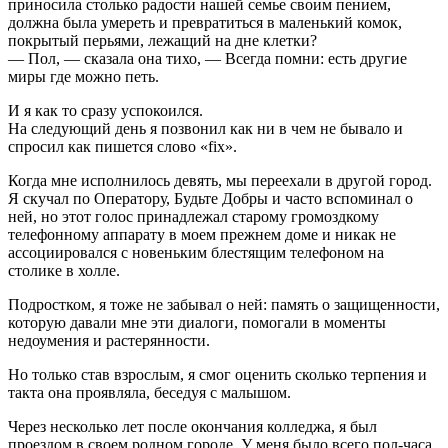
приносила столько радости нашей семье своим пением,
должна была умереть и превратиться в маленький комок,
покрытый перьями, лежащий на дне клетки?
— Пол, — сказала она тихо, — Всегда помни: есть другие
миры где можно петь.
И я как то сразу успокоился.
На следующий день я позвонил как ни в чем не бывало и
спросил как пишется слово «fix».
Когда мне исполнилось девять, мы переехали в другой город.
Я скучал по Оператору, Будьте Добры и часто вспоминал о
ней, но этот голос принадлежал старому громоздкому
телефонному аппарату в моем прежнем доме и никак не
ассоциировался с новеньким блестящим телефоном на
столике в холле.
Подростком, я тоже не забывал о ней: память о защищенности,
которую давали мне эти диалоги, помогали в моменты
недоумения и растерянности.
Но только став взрослым, я смог оценить сколько терпения и
такта она проявляла, беседуя с малышом.
Через несколько лет после окончания колледжа, я был
проездом в своем родном городе. У меня было всего пол-часа