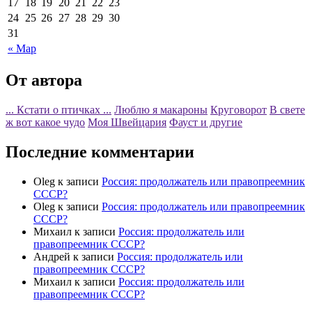
17
18
19
20
21
22
23
24
25
26
27
28
29
30
31
« Мар
От автора
... Кстати о птичках ...
Люблю я макароны
Круговорот
В свете
ж вот какое чудо
Моя Швейцария
Фауст и другие
Последние комментарии
Oleg
к записи
Россия: продолжатель или правопреемник
СССР?
Oleg
к записи
Россия: продолжатель или правопреемник
СССР?
Михаил
к записи
Россия: продолжатель или
правопреемник СССР?
Андрей
к записи
Россия: продолжатель или
правопреемник СССР?
Михаил
к записи
Россия: продолжатель или
правопреемник СССР?